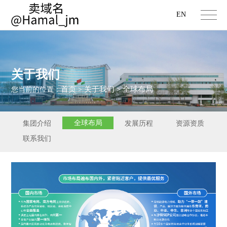
EN
关于我们
首页
关于我们
全球布局
您当前的位置：
>
>
全球布局
集团介绍
发展历程
资源资质
联系我们