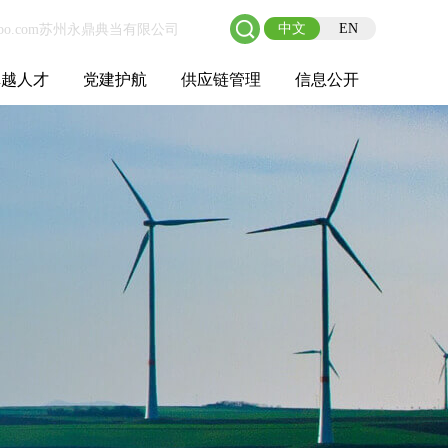
中文
EN
卓越人才
党建护航
供应链管理
信息公开
士后工作站
人才理念
职业成长
校园招聘
社会招聘
招聘动态
党建在线
教育实践
供应链介绍
供应链合作
基本信息
管理架构
人事薪酬
经营成果
重大事项