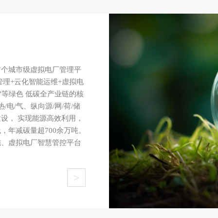
首个城市级虚拟电厂管理平
管理+云化智能运维+虚拟电
”等绿色 低碳全产业链的核
电/气、纵向源/网/荷/储
设， 实现能源高效利用，
，年减碳量超700余万吨。
施、虚拟电厂智慧管控平台
>