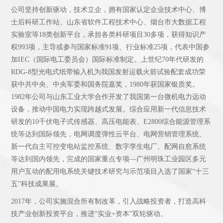
公司坚持创新驱动，技术立企，拥有国家认定企业技术中心、博
士后科研工作站、山东省软件工程技术中心、烟台市大数据工程
实验室等18类创新平台，承担各类科研项目30多项，获得知识产
权993项，主导或参与国家标准91项、行业标准25项，代表中国参
加IEC（国际电工委员会）国际标准制定。上世纪70年代研发的
RDG-8型光电式纸带输入机为我国发射运载火箭试验配套成功荣
获中共中央、中央军委和国务院嘉奖，1980年获国家银质奖。
1982年公司与山东工业大学合作开发了我国第一台微机电力远动
设备，推动中国电力实现跨越式发展。综合应用新一代信息技术
研发的10千伏电子式传感器、高压电能表、E2800综合能源管理系
统等达到国际领先，电网调度弹性云平台、电网营销管理系统、
新一代自主可控变电站监控系统、数字孪生电厂、配网自愈系统
等达到国内领先，完成的国家重点专项—广州明珠工业园区多元
用户互动的配用电系统关键技术研究与示范项目入选了国家“十三
五”科技成果展。
2017年，公司实施混合所有制改革，引入战略投资者，打造高科
技产业创新投资平台，推进“实业+资本”双轮驱动。